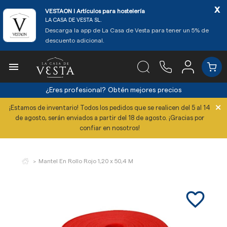
x
VESTAON l Artículos para hostelería
LA CASA DE VESTA SL.
Descarga la app de La Casa de Vesta para tener un 5% de
descuento adicional.

¿Eres profesional?
Obtén mejores precios
×
¡Estamos de inventario! Todos los pedidos que se realicen del 5 al 14
de agosto, serán enviados a partir del 18 de agosto. ¡Gracias por
confiar en nosotros!
Mantel En Rollo Rojo 1,20 x 50,4 M
favorite_border