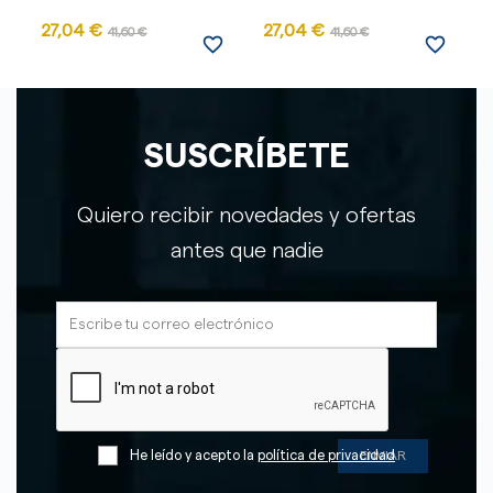
27,04 €
27,04 €
41,60 €
41,60 €
favorite_border
favorite_border
SUSCRÍBETE
Quiero recibir novedades y ofertas
antes que nadie
He leído y acepto la
política de privacidad