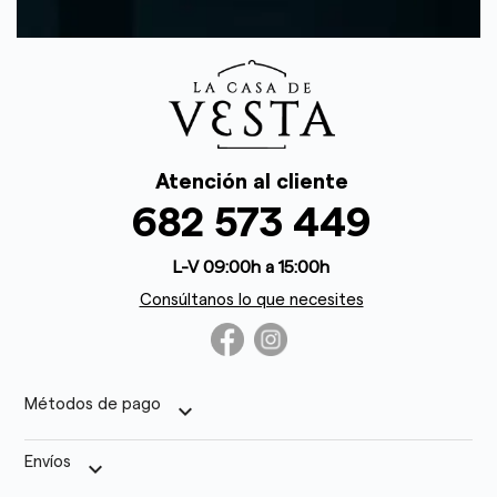
Atención al cliente
682 573 449
L-V 09:00h a 15:00h
Consúltanos lo que necesites
Métodos de pago
keyboard_arrow_down
Envíos
keyboard_arrow_down