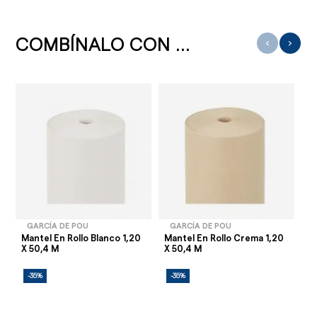
COMBÍNALO CON ...
‹
›
GARCÍA DE POU
GARCÍA DE POU
Mantel En Rollo Blanco 1,20
Mantel En Rollo Crema 1,20
Ma
X 50,4 M
X 50,4 M
1,
-35%
-35%
-