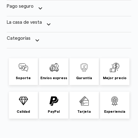
Pago seguro
keyboard_arrow_down
La casa de vesta
keyboard_arrow_down
Categorías
keyboard_arrow_down
Soporte
Envíos express
Garantía
Mejor precio
Calidad
PayPal
Tarjeta
Experiencia