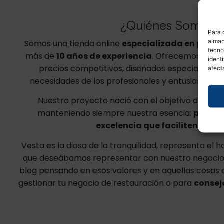
¿Quiénes Somos?
Para 
almac
Somos una tienda online
especializada en produ
tecno
más de
10 años de experiencia
. Ofrecemos soluc
ident
precios competitivos, diseñados especialmente
afect
necesidades de los profesionales y entusiastas de
Nuestro proyecto nació con el objetivo de digita
manteniendo siempre nuestra esencia:
propor
excelencia que faciliten tu tr
Vesta es la diosa de la tranquilidad, representa el 
que deseábamos representar con nuestro negocio
blog pensando en esos valores y en aquellas cosas 
gestionar tu negocio de restauración o para
consej