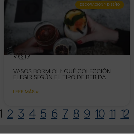
DECORACIÓN Y DISEÑO
VASOS BORMIOLI: QUÉ COLECCIÓN
ELEGIR SEGÚN EL TIPO DE BEBIDA
LEER MÁS »
1
2
3
4
5
6
7
8
9
10
11
12