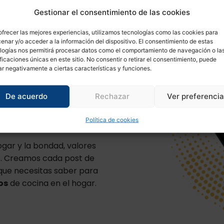
Gestionar el consentimiento de las cookies
ofrecer las mejores experiencias, utilizamos tecnologías como las cookies para
enar y/o acceder a la información del dispositivo. El consentimiento de estas
ctos de hostelería
con
logías nos permitirá procesar datos como el comportamiento de navegación o la
iones para hosteleros a
ificaciones únicas en este sitio. No consentir o retirar el consentimiento, puede
 para satisfacer las
ar negativamente a ciertas características y funciones.
 la cocina en el hogar.
De acuerdo
Rechazar
Ver preferenci
lizar nuestra oferta,
cionar artículos de
Política de cookies
abajo
.
hogar y la bondad, valores
. Creamos cada post de
que necesitas saber para
os
de cocina en el hogar.